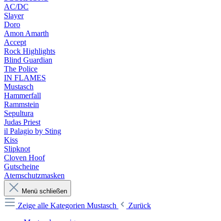
AC/DC
Slayer
Doro
Amon Amarth
Accept
Rock Highlights
Blind Guardian
The Police
IN FLAMES
Mustasch
Hammerfall
Rammstein
Sepultura
Judas Priest
il Palagio by Sting
Kiss
Slipknot
Cloven Hoof
Gutscheine
Atemschutzmasken
Menü schließen
Zeige alle Kategorien
Mustasch
Zurück