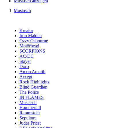
Mustasch anzeigen
Mustasch
Kreator
Iron Maiden
Ozzy Osbourne
Motörhead
SCORPIONS
AC/DC
Slayer
Doro
Amon Amarth
Accept
Rock Highlights
Blind Guardian
The Police
IN FLAMES
Mustasch
Hammerfall
Rammstein
Sepultura
Judas Priest